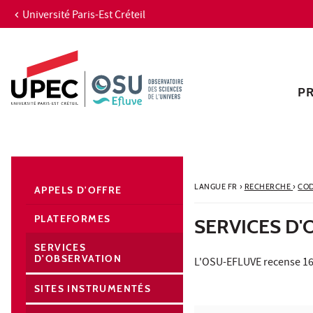
Université Paris-Est Créteil
Aller au contenu
Navigation
Accès directs
Recherche
Navigation secondaire
P
LANGUE FR
›
RECHERCHE
›
COD
APPELS D'OFFRE
PLATEFORMES
SERVICES D
SERVICES
D'OBSERVATION
L'OSU-EFLUVE recense 16 
SITES INSTRUMENTÉS