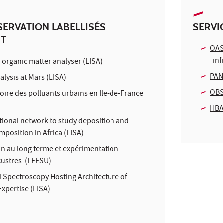
SERVATION LABELLISÉS
SERVI
NT
OAS
inf
 organic matter analyser (LISA)
PAN
lysis at Mars (LISA)
OB
oire des polluants urbains en Ile-de-France
HB
tional network to study deposition and
position in Africa (LISA)
n au long terme et expérimentation -
custres (LEESU)
 Spectroscopy Hosting Architecture of
xpertise (LISA)