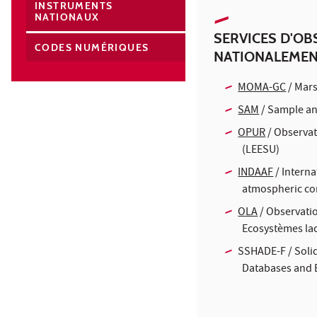
INSTRUMENTS
NATIONAUX
SERVICES D'OB
CODES NUMÉRIQUES
NATIONALEME
MOMA-GC
/ Mars
SAM
/ Sample ana
OPUR
/ Observat
(LEESU)
INDAAF
/ Interna
atmospheric com
OLA
/ Observatio
Ecosystèmes la
SSHADE-F / Solid
Databases and E