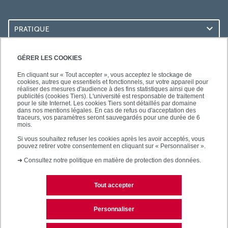
PRATIQUE
ACCÈS RAPIDES
GÉRER LES COOKIES
En cliquant sur « Tout accepter », vous acceptez le stockage de
cookies, autres que essentiels et fonctionnels, sur votre appareil pour
réaliser des mesures d'audience à des fins statistiques ainsi que de
publicités (cookies Tiers). L'université est responsable de traitement
pour le site Internet. Les cookies Tiers sont détaillés par domaine
SUIVEZ-NOUS
dans nos mentions légales. En cas de refus ou d'acceptation des
traceurs, vos paramètres seront sauvegardés pour une durée de 6
mois.
Si vous souhaitez refuser les cookies après les avoir acceptés, vous
pouvez retirer votre consentement en cliquant sur « Personnaliser ».
➜
Consultez notre politique en matière de protection des données.
Tout accepter
Contact
Mentions légales
Personnaliser
Plan d'accès
Plan du site