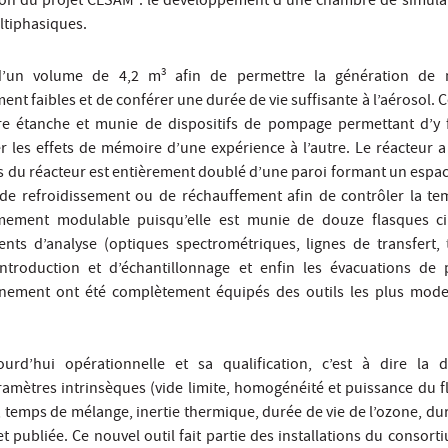
tion du projet CESAM : le développement d’une chambre de simula
ltiphasiques.
3
d’un volume de 4,2 m
afin de permettre la génération de 
nt faibles et de conférer une durée de vie suffisante à l’aérosol.
dire étanche et munie de dispositifs de pompage permettant d’y 
er les effets de mémoire d’une expérience à l’autre. Le réacteur a
ps du réacteur est entièrement doublé d’une paroi formant un espa
s de refroidissement ou de réchauffement afin de contrôler la t
êmement modulable puisqu’elle est munie de douze flasques cir
nts d’analyse (optiques spectrométriques, lignes de transfert,
introduction et d’échantillonnage et enfin les évacuations de
nement ont été complètement équipés des outils les plus mode
urd’hui opérationnelle et sa qualification, c’est à dire la d
amètres intrinsèques (vide limite, homogénéité et puissance du fl
 temps de mélange, inertie thermique, durée de vie de l’ozone, dur
t publiée. Ce nouvel outil fait partie des installations du consor