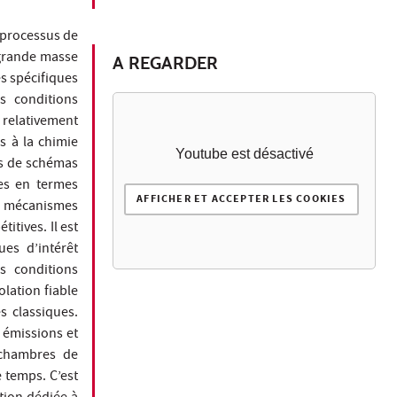
 processus de
 grande masse
A REGARDER
s spécifiques
s conditions
relativement
s à la chimie
Youtube est désactivé
ts de schémas
ses en termes
AFFICHER ET ACCEPTER LES COOKIES
e mécanismes
tives. Il est
es d’intérêt
s conditions
olation fiable
s classiques.
 émissions et
 chambres de
 temps. C’est