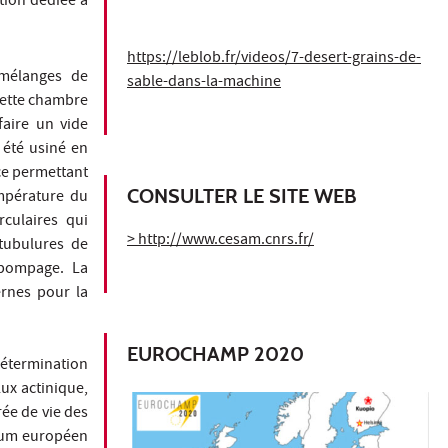
tion dédiée à
https://leblob.fr/videos/7-desert-grains-de-
mélanges de
sable-dans-la-machine
 Cette chambre
faire un vide
 été usiné en
ce permettant
CONSULTER LE SITE WEB
empérature du
culaires qui
> http://www.cesam.cnrs.fr/
 tubulures de
 pompage. La
rnes pour la
EUROCHAMP 2020
étermination
ux actinique,
ée de vie des
tium européen