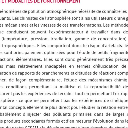
FS ET MODALITÉS DE FONCTIONNEMENT
énomènes de pollution atmosphérique nécessite de connaître les
uants. Les chimistes de l’atmosphère sont ainsi utilisateurs d’une
s mécanismes et les vitesses de ces transformations. Les méthode
ue conduisent souvent l’expérimentateur à travailler dans de
(température, pression, irradiation, gamme de concentration) 
 troposphériques. Elles comportent donc le risque d’artefacts lié
s sont principalement optimisées pour l’étude de petits fragmen
éactions élémentaires. Elles sont donc généralement très préci
ues mais relativement inadaptées en termes d'élucidation d
ation de rapports de branchements et d’études de réactions compéti
er, de façon complémentaire, l’étude des mécanismes chimiqu
s conditions permettant la maîtrise et la reproductibilité de
surent pas les expériences de terrain - tout en permettant l’extrap
osphère - ce que ne permettent pas les expériences de cinétique
tal conceptuellement le plus direct pour étudier la relation entre
robablement d'injecter des polluants primaires dans de larges
es produits secondaires formés et d'en mesurer l'évolution dans le