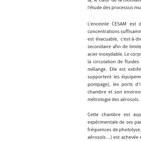
là, le cœur de la motiva
l’étude des processus mu
L’enceinte CESAM est 
concentrations suffisamme
est évacuable, c’est-à-
secondaire afin de limit
acier inoxydable. Le cor
la circulation de fluide
mélange. Elle est extr
supportent les équipeme
pompage), les ports d’
chambre et son environ
métrologie des aérosols.
Cette chambre est aujo
expérimentale de ses par
fréquences de photolyse,
aérosols…) est achevée e