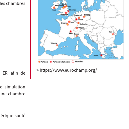
 des chambres
> https://www.eurochamp.org/
 ERI afin de
e simulation
 une chambre
érique-santé