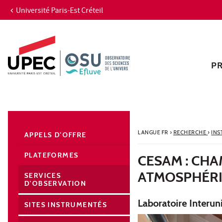
Université Paris-Est Créteil
Aller au contenu
Navigation
Accès directs
Recherche
Navigation secondaire
P
LANGUE FR
›
RECHERCHE
›
INS
APPELS D'OFFRE
PLATEFORMES
CESAM : CH
ATMOSPHÉRI
SERVICES
D'OBSERVATION
Laboratoire Interun
SITES INSTRUMENTÉS