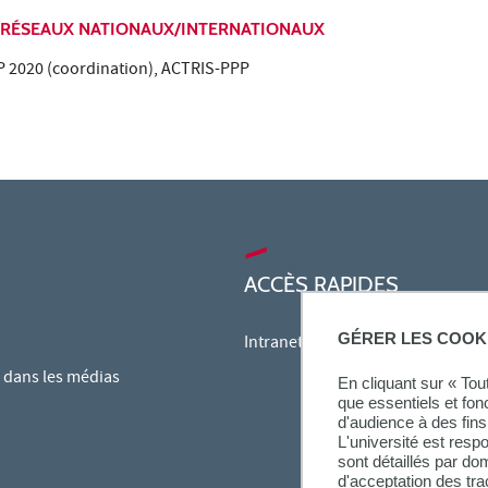
 RÉSEAUX NATIONAUX/INTERNATIONAUX
 2020 (coordination), ACTRIS-PPP
ACCÈS RAPIDES
GÉRER LES COOK
Intranet des personnels
dans les médias
En cliquant sur « To
que essentiels et fon
d'audience à des fins 
L'université est resp
sont détaillés par d
d'acceptation des tr