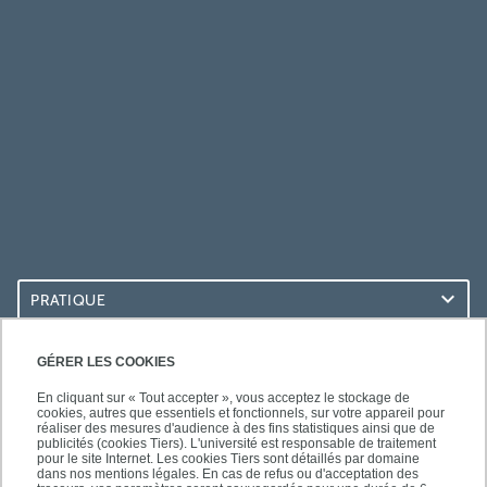
PRATIQUE
ACCÈS RAPIDES
GÉRER LES COOKIES
En cliquant sur « Tout accepter », vous acceptez le stockage de
cookies, autres que essentiels et fonctionnels, sur votre appareil pour
réaliser des mesures d'audience à des fins statistiques ainsi que de
publicités (cookies Tiers). L'université est responsable de traitement
pour le site Internet. Les cookies Tiers sont détaillés par domaine
SUIVEZ-NOUS
dans nos mentions légales. En cas de refus ou d'acceptation des