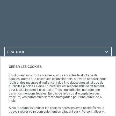
PRATIQUE
ACCÈS RAPIDES
GÉRER LES COOKIES
En cliquant sur « Tout accepter », vous acceptez le stockage de
cookies, autres que essentiels et fonctionnels, sur votre appareil pour
réaliser des mesures d'audience à des fins statistiques ainsi que de
publicités (cookies Tiers). L'université est responsable de traitement
pour le site Internet. Les cookies Tiers sont détaillés par domaine
SUIVEZ-NOUS
dans nos mentions légales. En cas de refus ou d'acceptation des
traceurs, vos paramètres seront sauvegardés pour une durée de 6
mois.
Si vous souhaitez refuser les cookies après les avoir acceptés, vous
pouvez retirer votre consentement en cliquant sur « Personnaliser ».