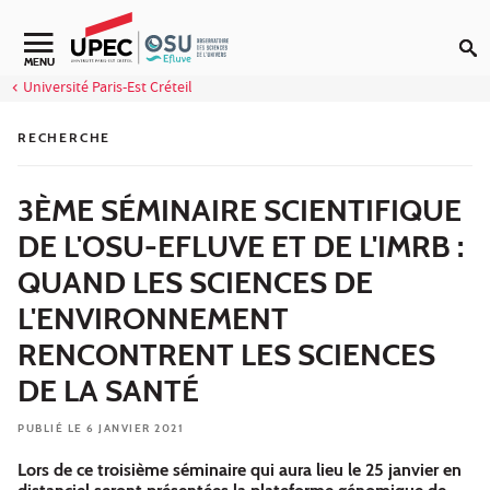
Aller au contenu
Navigation secondaire
MENU
Université Paris-Est Créteil
RECHERCHE
3ÈME SÉMINAIRE SCIENTIFIQUE
DE L'OSU-EFLUVE ET DE L'IMRB :
QUAND LES SCIENCES DE
L'ENVIRONNEMENT
RENCONTRENT LES SCIENCES
DE LA SANTÉ
PUBLIÉ LE 6 JANVIER 2021
Lors de ce troisième séminaire qui aura lieu le 25 janvier en