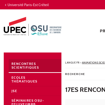
Université Paris-Est Créteil
Aller au contenu
Navigation
Accès directs
Recherche
Navigation secondaire
P
LANGUE FR
›
ANIMATIONS SCI
RENCONTRES
SCIENTIFIQUES
RECHERCHE
ECOLES
THÉMATIQUES
17ES RENCON
JSE
SÉMINAIRES OSU-
EFLUVE/IMRB