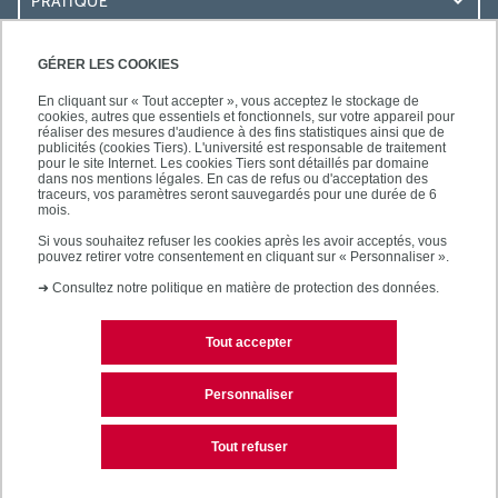
PRATIQUE
ACCÈS RAPIDES
GÉRER LES COOKIES
En cliquant sur « Tout accepter », vous acceptez le stockage de
cookies, autres que essentiels et fonctionnels, sur votre appareil pour
réaliser des mesures d'audience à des fins statistiques ainsi que de
publicités (cookies Tiers). L'université est responsable de traitement
pour le site Internet. Les cookies Tiers sont détaillés par domaine
SUIVEZ-NOUS
dans nos mentions légales. En cas de refus ou d'acceptation des
traceurs, vos paramètres seront sauvegardés pour une durée de 6
mois.
Si vous souhaitez refuser les cookies après les avoir acceptés, vous
pouvez retirer votre consentement en cliquant sur « Personnaliser ».
➜
Consultez notre politique en matière de protection des données.
Tout accepter
Contact
Mentions légales
Personnaliser
Plan d'accès
Plan du site
Tout refuser
Accessibilité des sites de l'UPEC : non conforme