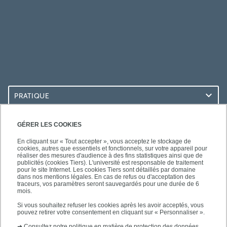
PRATIQUE
ACCÈS RAPIDES
GÉRER LES COOKIES
En cliquant sur « Tout accepter », vous acceptez le stockage de
cookies, autres que essentiels et fonctionnels, sur votre appareil pour
réaliser des mesures d'audience à des fins statistiques ainsi que de
publicités (cookies Tiers). L'université est responsable de traitement
pour le site Internet. Les cookies Tiers sont détaillés par domaine
SUIVEZ-NOUS
dans nos mentions légales. En cas de refus ou d'acceptation des
traceurs, vos paramètres seront sauvegardés pour une durée de 6
mois.
Si vous souhaitez refuser les cookies après les avoir acceptés, vous
pouvez retirer votre consentement en cliquant sur « Personnaliser ».
➜
Consultez notre politique en matière de protection des données.