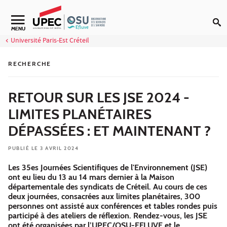
Aller au contenu
Navigation secondaire
MENU
Université Paris-Est Créteil
RECHERCHE
RETOUR SUR LES JSE 2024 -
LIMITES PLANÉTAIRES
DÉPASSÉES : ET MAINTENANT ?
PUBLIÉ LE 3 AVRIL 2024
Les 35es Journées Scientifiques de l'Environnement (JSE)
ont eu lieu du 13 au 14 mars dernier à la Maison
départementale des syndicats de Créteil. Au cours de ces
deux journées, consacrées aux limites planétaires, 300
personnes ont assisté aux conférences et tables rondes puis
participé à des ateliers de réflexion. Rendez-vous, les JSE
ont été organisées par l’UPEC/OSU-EFLUVE et le