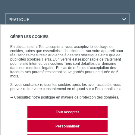
PRATIQUE
ACCÈS RAPIDES
GÉRER LES COOKIES
En cliquant sur « Tout accepter », vous acceptez le stockage de
cookies, autres que essentiels et fonctionnels, sur votre appareil pour
réaliser des mesures d'audience à des fins statistiques ainsi que de
publicités (cookies Tiers). L'université est responsable de traitement
pour le site Internet. Les cookies Tiers sont détaillés par domaine
SUIVEZ-NOUS
dans nos mentions légales. En cas de refus ou d'acceptation des
traceurs, vos paramètres seront sauvegardés pour une durée de 6
mois.
Si vous souhaitez refuser les cookies après les avoir acceptés, vous
pouvez retirer votre consentement en cliquant sur « Personnaliser ».
➜
Consultez notre politique en matière de protection des données.
Tout accepter
Contact
Mentions légales
Personnaliser
Plan d'accès
Plan du site